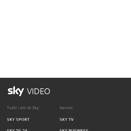
VIDEO
Tutti i siti di Sky:
Servizi:
SKY SPORT
SKY TV
SKY TG 24
SKY BUSINESS