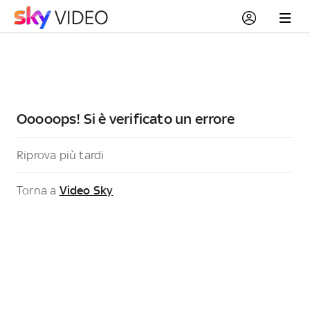
Ooooops! Si è verificato un errore
Riprova più tardi
Torna a
Video Sky