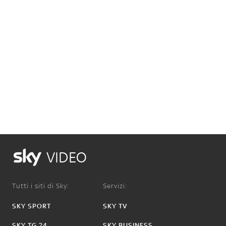
VIDEO
Tutti i siti di Sky:
Servizi:
SKY SPORT
SKY TV
SKY TG 24
SKY BUSINESS