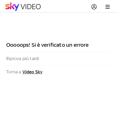
Ooooops! Si è verificato un errore
Riprova più tardi
Torna a
Video Sky