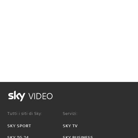
VIDEO
Tutti i siti di Sky:
Servizi:
SKY SPORT
SKY TV
SKY TG 24
SKY BUSINESS