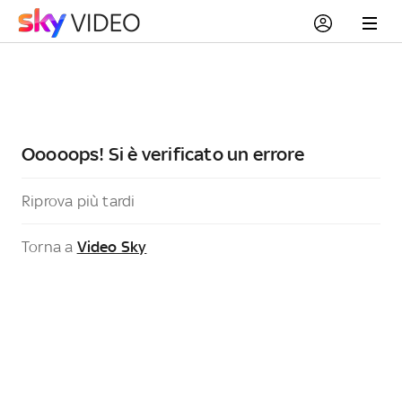
Ooooops! Si è verificato un errore
Riprova più tardi
Torna a
Video Sky