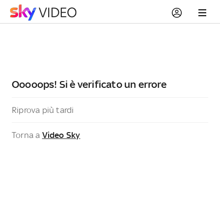
Ooooops! Si è verificato un errore
Riprova più tardi
Torna a
Video Sky