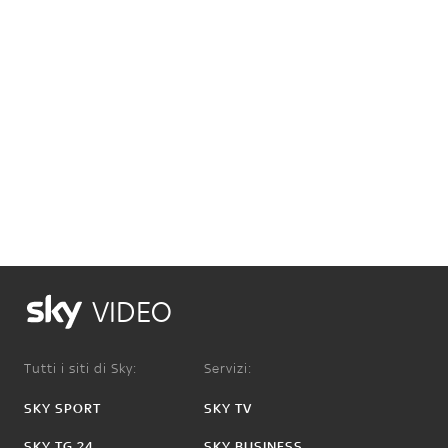
VIDEO
Tutti i siti di Sky:
Servizi:
SKY SPORT
SKY TV
SKY TG 24
SKY BUSINESS