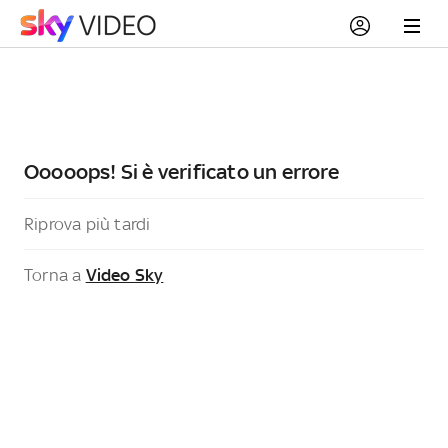
Ooooops! Si è verificato un errore
Riprova più tardi
Torna a
Video Sky