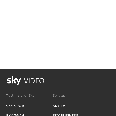
VIDEO
Tutti i siti di Sky:
Servizi:
SKY SPORT
SKY TV
SKY TG 24
SKY BUSINESS