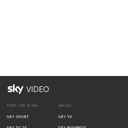
VIDEO
Tutti i siti di Sky:
Servizi:
SKY SPORT
SKY TV
SKY TG 24
SKY BUSINESS