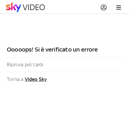
Ooooops! Si è verificato un errore
Riprova più tardi
Torna a
Video Sky