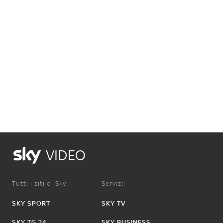
VIDEO
Tutti i siti di Sky:
Servizi:
SKY SPORT
SKY TV
SKY TG 24
SKY BUSINESS