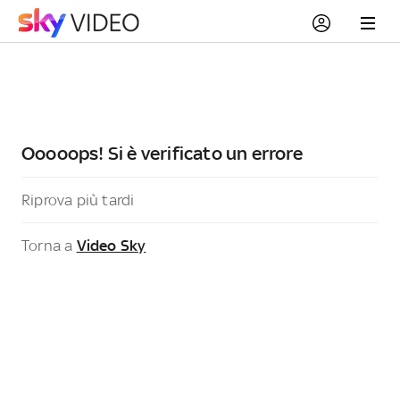
Ooooops! Si è verificato un errore
Riprova più tardi
Torna a
Video Sky