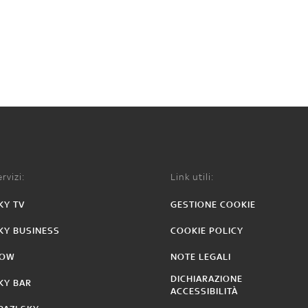
rvizi:
Link utili:
KY TV
GESTIONE COOKIE
KY BUSINESS
COOKIE POLICY
OW
NOTE LEGALI
DICHIARAZIONE
KY BAR
ACCESSIBILITÀ