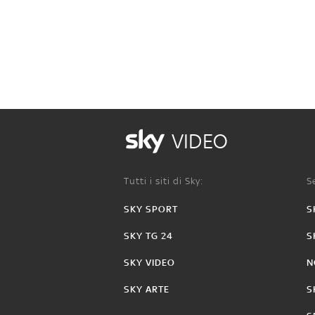
VIDEO
Tutti i siti di Sky:
Se
SKY SPORT
S
SKY TG 24
S
SKY VIDEO
N
SKY ARTE
S