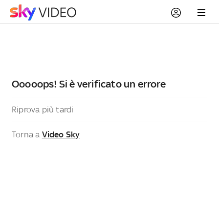
Ooooops! Si è verificato un errore
Riprova più tardi
Torna a
Video Sky