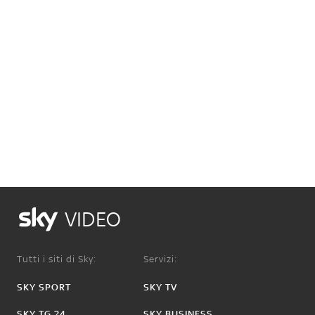
VIDEO
Tutti i siti di Sky:
Servizi:
SKY SPORT
SKY TV
SKY TG 24
SKY BUSINESS