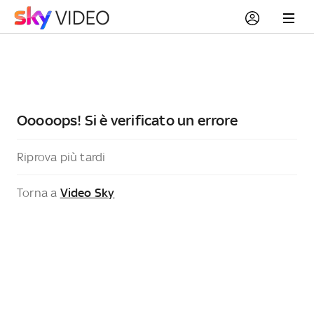
Ooooops! Si è verificato un errore
Riprova più tardi
Torna a
Video Sky