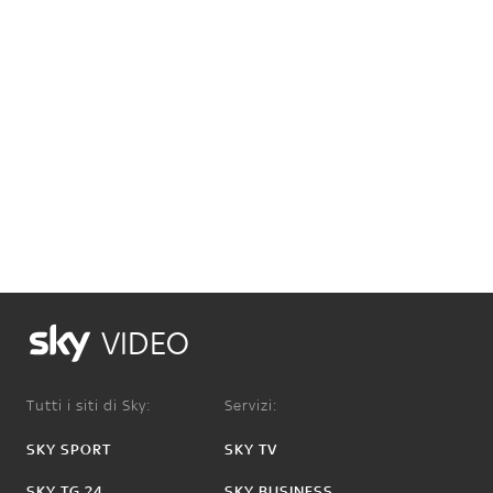
VIDEO
Tutti i siti di Sky:
Servizi:
SKY SPORT
SKY TV
SKY TG 24
SKY BUSINESS