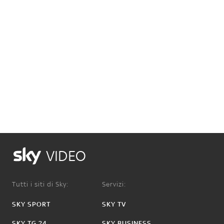
VIDEO
Tutti i siti di Sky:
Servizi:
SKY SPORT
SKY TV
SKY TG 24
SKY BUSINESS