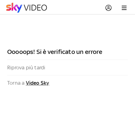
Ooooops! Si è verificato un errore
Riprova più tardi
Torna a
Video Sky