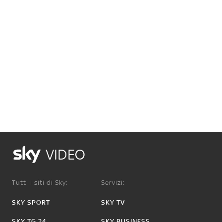
VIDEO
Tutti i siti di Sky:
Servizi:
SKY SPORT
SKY TV
SKY TG 24
SKY BUSINESS