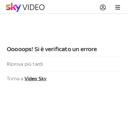
Ooooops! Si è verificato un errore
Riprova più tardi
Torna a
Video Sky