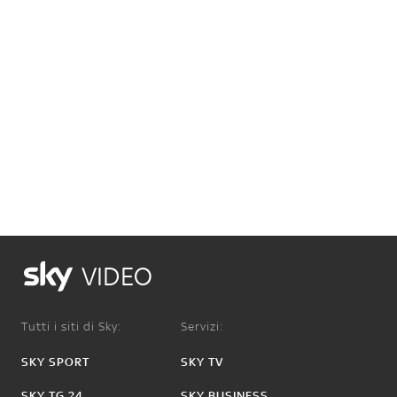
VIDEO
Tutti i siti di Sky:
Servizi:
SKY SPORT
SKY TV
SKY TG 24
SKY BUSINESS