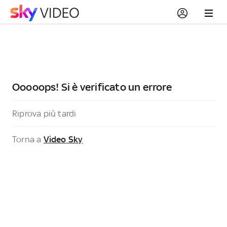
Ooooops! Si è verificato un errore
Riprova più tardi
Torna a
Video Sky