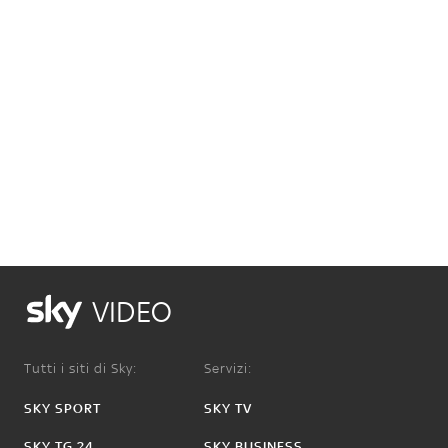
VIDEO
Tutti i siti di Sky:
Servizi:
SKY SPORT
SKY TV
SKY TG 24
SKY BUSINESS