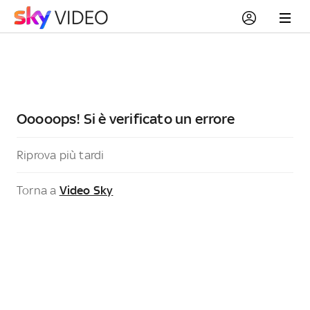
Ooooops! Si è verificato un errore
Riprova più tardi
Torna a
Video Sky