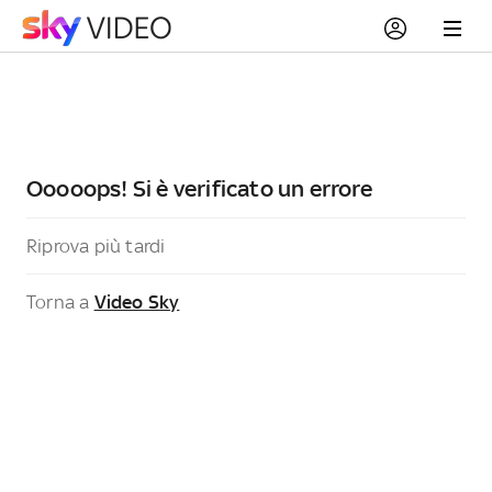
Ooooops! Si è verificato un errore
Riprova più tardi
Torna a
Video Sky