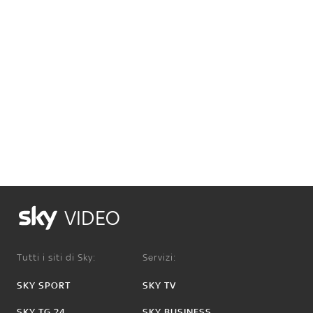
VIDEO
Tutti i siti di Sky:
Servizi:
SKY SPORT
SKY TV
SKY TG 24
SKY BUSINESS