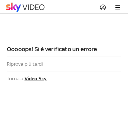
Ooooops! Si è verificato un errore
Riprova più tardi
Torna a
Video Sky