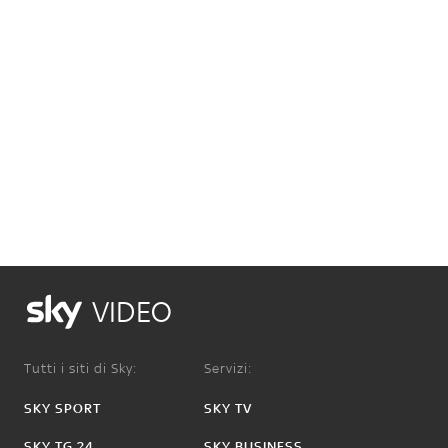
VIDEO
Tutti i siti di Sky:
Servizi:
SKY SPORT
SKY TV
SKY TG 24
SKY BUSINESS