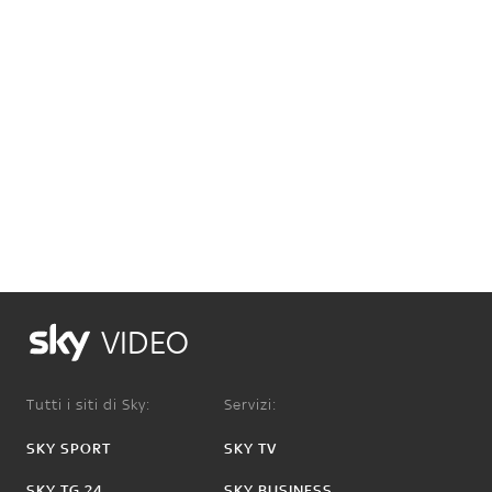
VIDEO
Tutti i siti di Sky:
Servizi:
SKY SPORT
SKY TV
SKY TG 24
SKY BUSINESS