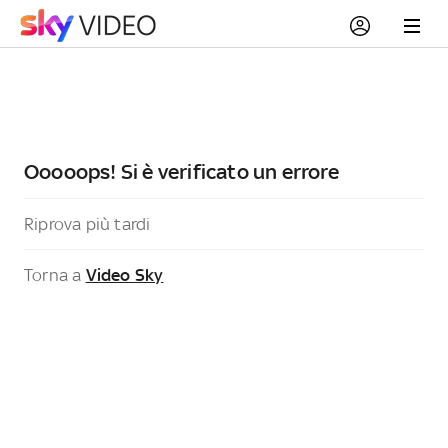
Ooooops! Si è verificato un errore
Riprova più tardi
Torna a
Video Sky