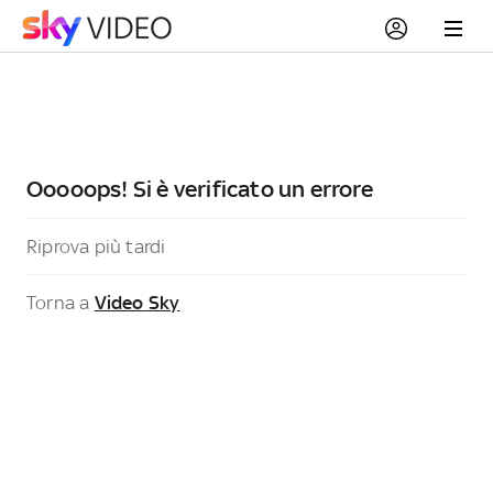
Ooooops! Si è verificato un errore
Riprova più tardi
Torna a
Video Sky