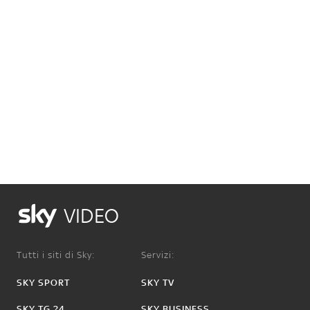
VIDEO
Tutti i siti di Sky:
Servizi:
SKY SPORT
SKY TV
SKY TG 24
SKY BUSINESS