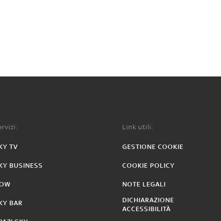
rvizi:
Link utili:
KY TV
GESTIONE COOKIE
KY BUSINESS
COOKIE POLICY
OW
NOTE LEGALI
DICHIARAZIONE
KY BAR
ACCESSIBILITÀ