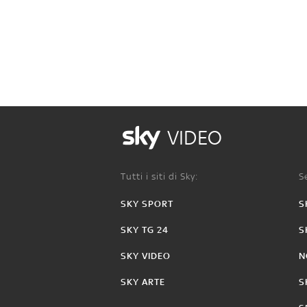
VIDEO
Tutti i siti di Sky:
Se
SKY SPORT
S
SKY TG 24
S
SKY VIDEO
N
SKY ARTE
S