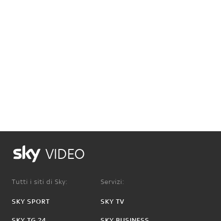
VIDEO
Tutti i siti di Sky:
Servizi:
SKY SPORT
SKY TV
SKY TG 24
SKY BUSINESS