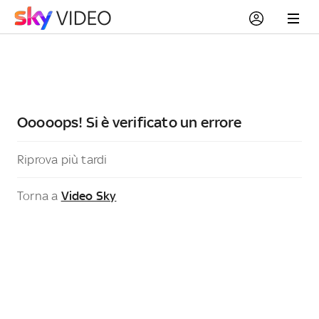
Ooooops! Si è verificato un errore
Riprova più tardi
Torna a
Video Sky