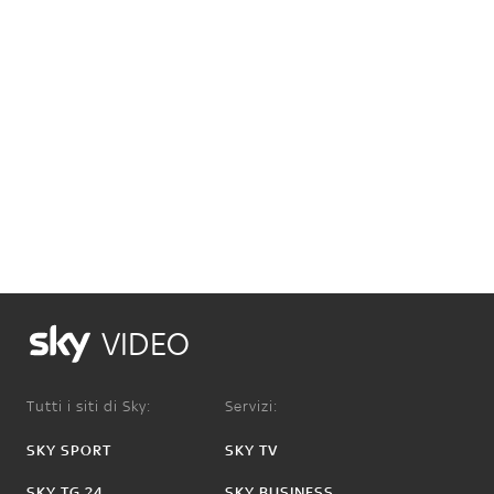
VIDEO
Tutti i siti di Sky:
Servizi:
SKY SPORT
SKY TV
SKY TG 24
SKY BUSINESS