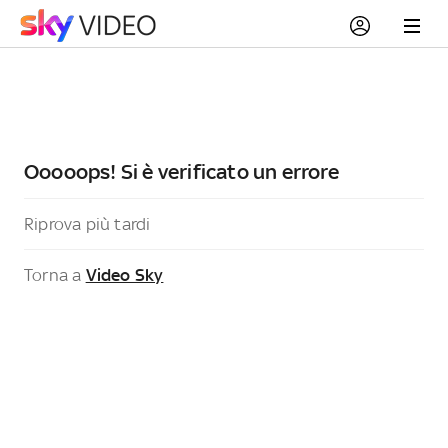
Ooooops! Si è verificato un errore
Riprova più tardi
Torna a
Video Sky