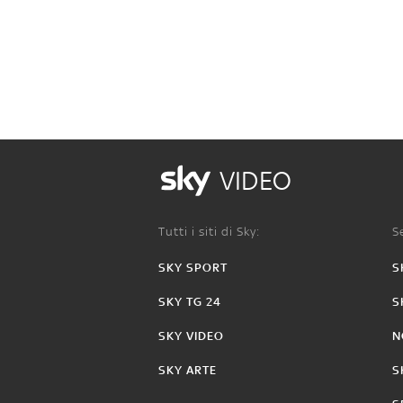
VIDEO
Tutti i siti di Sky:
Se
SKY SPORT
S
SKY TG 24
S
SKY VIDEO
N
SKY ARTE
S