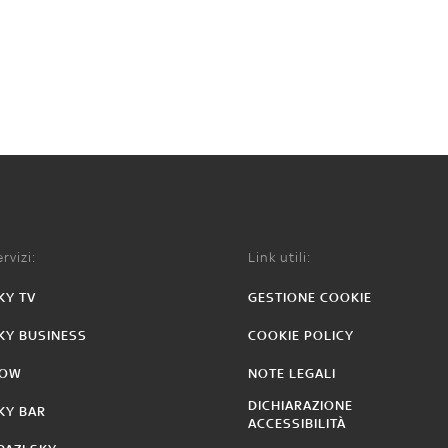
rvizi:
Link utili:
KY TV
GESTIONE COOKIE
KY BUSINESS
COOKIE POLICY
OW
NOTE LEGALI
DICHIARAZIONE
KY BAR
ACCESSIBILITÀ