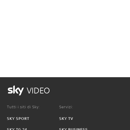
VIDEO
Tutti i siti di Sky:
Servizi:
SKY SPORT
SKY TV
SKY TG 24
SKY BUSINESS