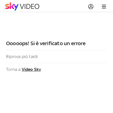
Ooooops! Si è verificato un errore
Riprova più tardi
Torna a
Video Sky