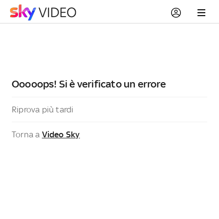
Ooooops! Si è verificato un errore
Riprova più tardi
Torna a
Video Sky