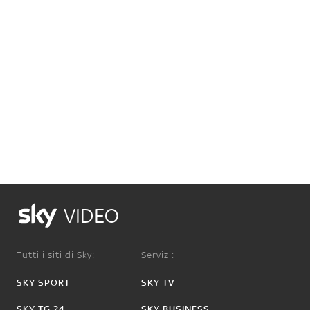
VIDEO
Tutti i siti di Sky:
Servizi:
SKY SPORT
SKY TV
SKY TG 24
SKY BUSINESS