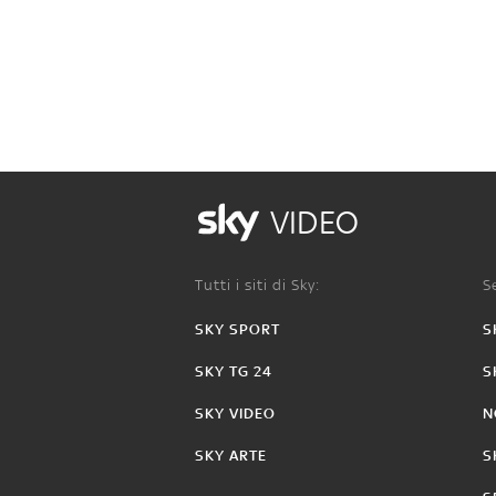
VIDEO
Tutti i siti di Sky:
Se
SKY SPORT
S
SKY TG 24
S
SKY VIDEO
N
SKY ARTE
S