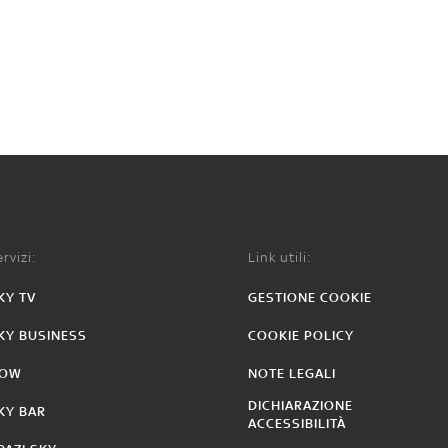
rvizi:
Link utili:
KY TV
GESTIONE COOKIE
KY BUSINESS
COOKIE POLICY
OW
NOTE LEGALI
DICHIARAZIONE
KY BAR
ACCESSIBILITÀ