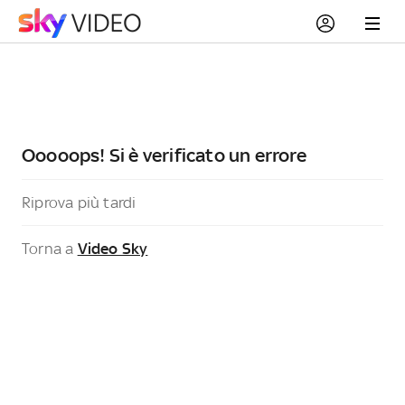
Ooooops! Si è verificato un errore
Riprova più tardi
Torna a
Video Sky