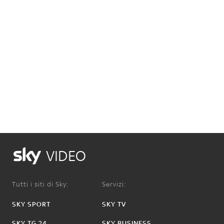
VIDEO
Tutti i siti di Sky:
Servizi:
SKY SPORT
SKY TV
SKY TG 24
SKY BUSINESS