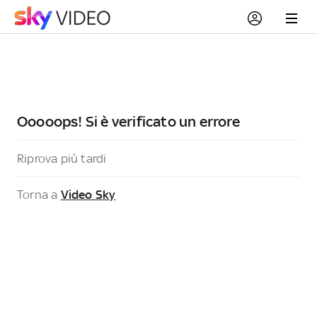
Ooooops! Si è verificato un errore
Riprova più tardi
Torna a
Video Sky