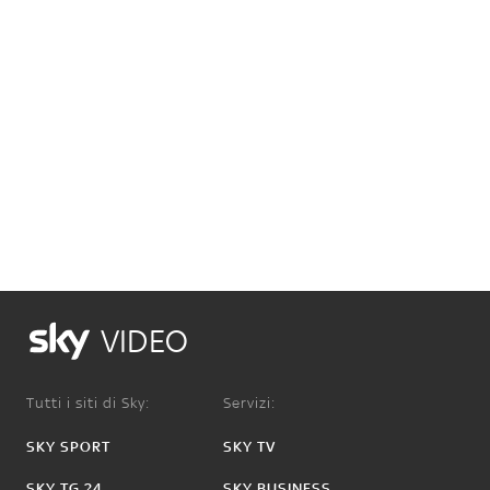
VIDEO
Tutti i siti di Sky:
Servizi:
SKY SPORT
SKY TV
SKY TG 24
SKY BUSINESS