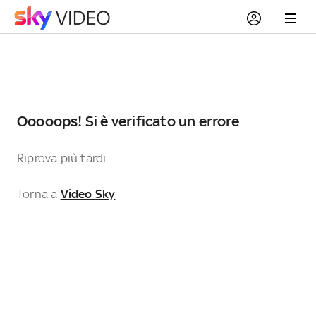
Ooooops! Si è verificato un errore
Riprova più tardi
Torna a
Video Sky