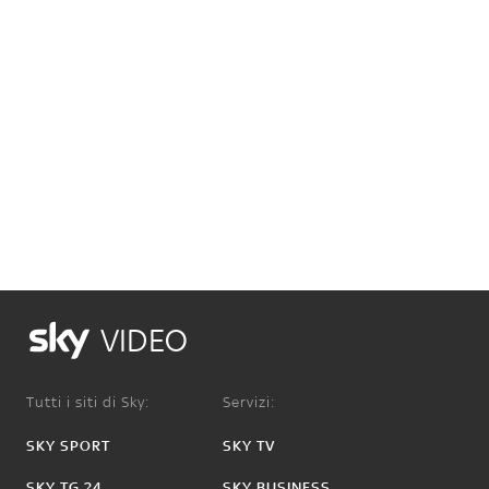
VIDEO
Tutti i siti di Sky:
Servizi:
SKY SPORT
SKY TV
SKY TG 24
SKY BUSINESS