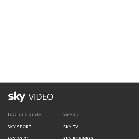
VIDEO
Tutti i siti di Sky:
Servizi:
SKY SPORT
SKY TV
SKY TG 24
SKY BUSINESS