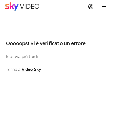
Ooooops! Si è verificato un errore
Riprova più tardi
Torna a
Video Sky