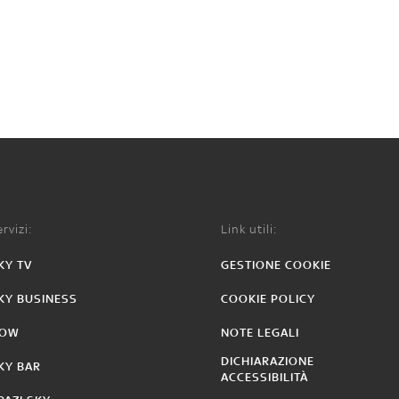
rvizi:
Link utili:
KY TV
GESTIONE COOKIE
KY BUSINESS
COOKIE POLICY
OW
NOTE LEGALI
DICHIARAZIONE
KY BAR
ACCESSIBILITÀ