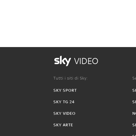
VIDEO
Tutti i siti di Sky:
Se
SKY SPORT
S
SKY TG 24
S
SKY VIDEO
N
SKY ARTE
S