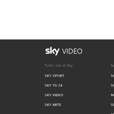
VIDEO
Tutti i siti di Sky:
Se
SKY SPORT
S
SKY TG 24
S
SKY VIDEO
N
SKY ARTE
S