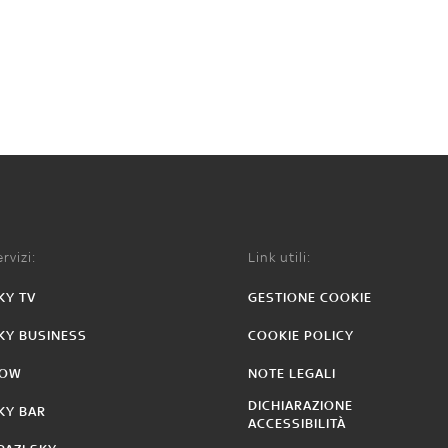
rvizi:
Link utili:
KY TV
GESTIONE COOKIE
KY BUSINESS
COOKIE POLICY
OW
NOTE LEGALI
DICHIARAZIONE
KY BAR
ACCESSIBILITÀ