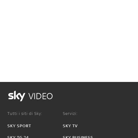
VIDEO
Tutti i siti di Sky:
Servizi:
SKY SPORT
SKY TV
SKY TG 24
SKY BUSINESS