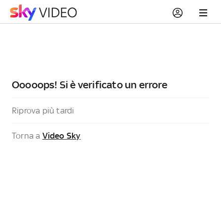
Ooooops! Si è verificato un errore
Riprova più tardi
Torna a
Video Sky