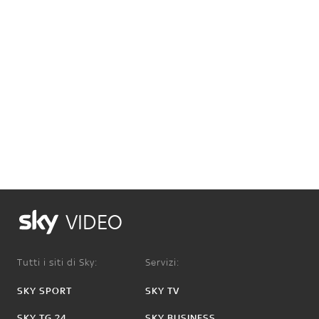
VIDEO
Tutti i siti di Sky:
Servizi:
SKY SPORT
SKY TV
SKY TG 24
SKY BUSINESS