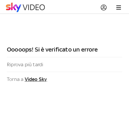
Ooooops! Si è verificato un errore
Riprova più tardi
Torna a
Video Sky