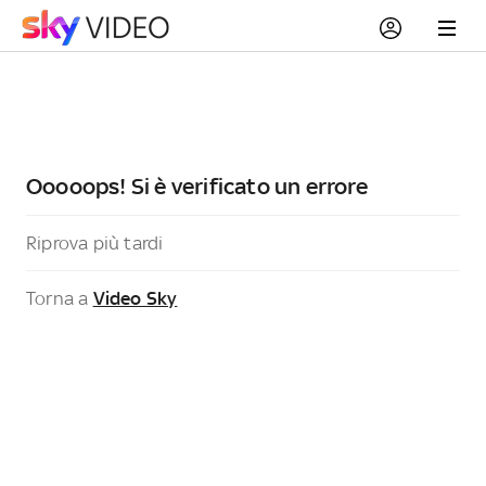
Ooooops! Si è verificato un errore
Riprova più tardi
Torna a
Video Sky