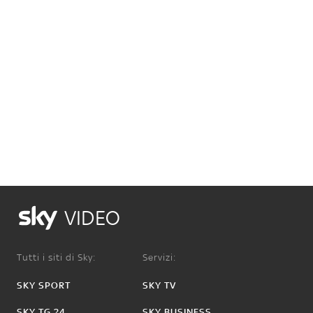
VIDEO
Tutti i siti di Sky:
Servizi:
SKY SPORT
SKY TV
SKY TG 24
SKY BUSINESS