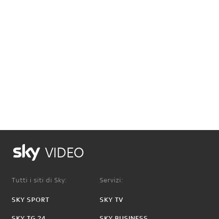
VIDEO
Tutti i siti di Sky:
Servizi:
SKY SPORT
SKY TV
SKY TG 24
SKY BUSINESS