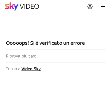
Ooooops! Si è verificato un errore
Riprova più tardi
Torna a
Video Sky