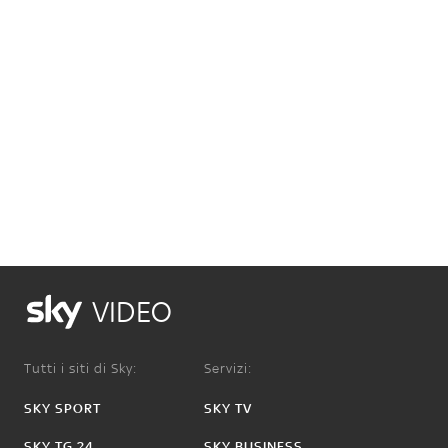
VIDEO
Tutti i siti di Sky:
Servizi:
SKY SPORT
SKY TV
SKY TG 24
SKY BUSINESS