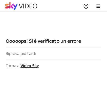
Ooooops! Si è verificato un errore
Riprova più tardi
Torna a
Video Sky