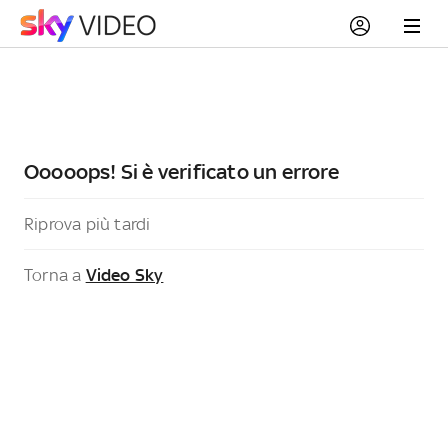
Ooooops! Si è verificato un errore
Riprova più tardi
Torna a
Video Sky