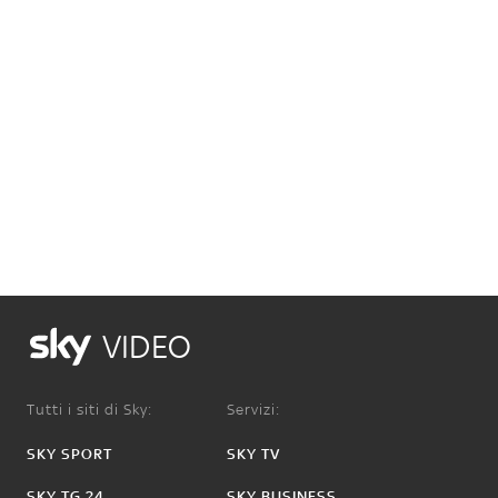
VIDEO
Tutti i siti di Sky:
Servizi:
SKY SPORT
SKY TV
SKY TG 24
SKY BUSINESS