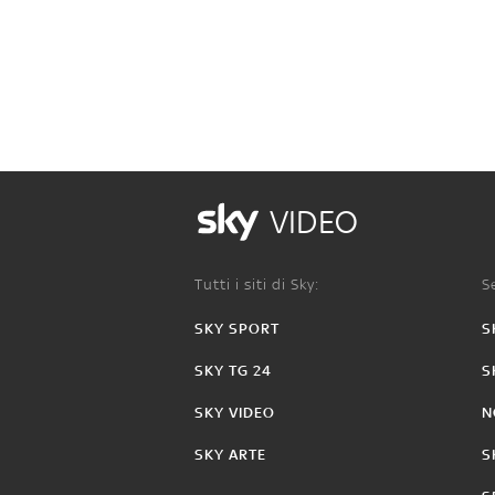
VIDEO
Tutti i siti di Sky:
Se
SKY SPORT
S
SKY TG 24
S
SKY VIDEO
N
SKY ARTE
S