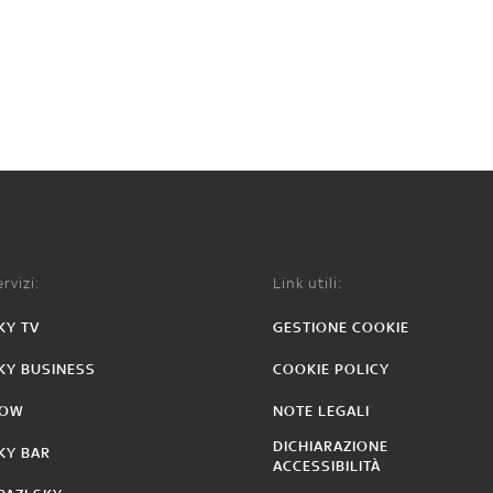
rvizi:
Link utili:
KY TV
GESTIONE COOKIE
KY BUSINESS
COOKIE POLICY
OW
NOTE LEGALI
DICHIARAZIONE
KY BAR
ACCESSIBILITÀ