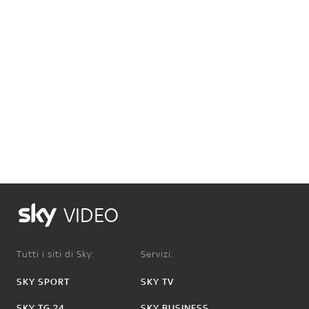
VIDEO
Tutti i siti di Sky:
Servizi:
SKY SPORT
SKY TV
SKY TG 24
SKY BUSINESS