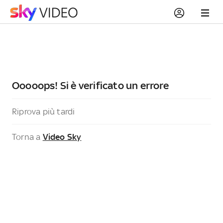
Ooooops! Si è verificato un errore
Riprova più tardi
Torna a
Video Sky