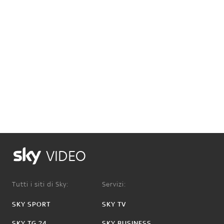
VIDEO
Tutti i siti di Sky:
Servizi:
SKY SPORT
SKY TV
SKY TG 24
SKY BUSINESS