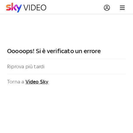
Ooooops! Si è verificato un errore
Riprova più tardi
Torna a
Video Sky