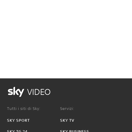
VIDEO
Tutti i siti di Sky:
Servizi:
SKY SPORT
SKY TV
SKY TG 24
SKY BUSINESS