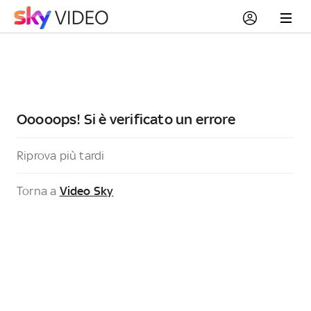
Ooooops! Si è verificato un errore
Riprova più tardi
Torna a
Video Sky