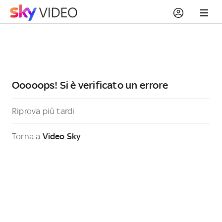
Ooooops! Si è verificato un errore
Riprova più tardi
Torna a
Video Sky