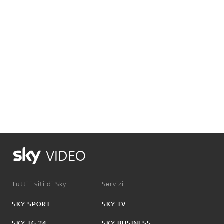
VIDEO
Tutti i siti di Sky:
Servizi:
SKY SPORT
SKY TV
SKY TG 24
SKY BUSINESS