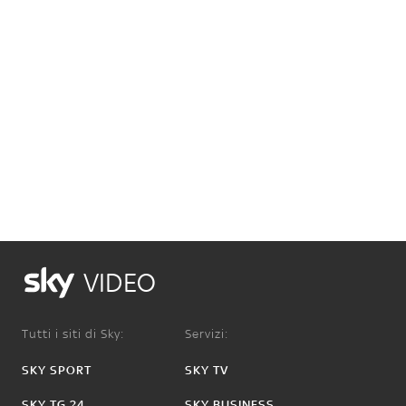
VIDEO
Tutti i siti di Sky:
Servizi:
SKY SPORT
SKY TV
SKY TG 24
SKY BUSINESS