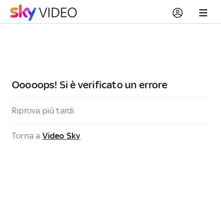
Ooooops! Si è verificato un errore
Riprova più tardi
Torna a
Video Sky