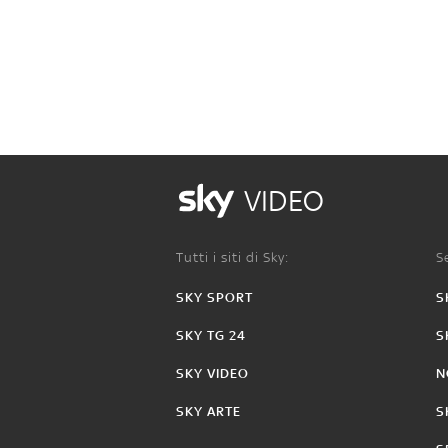
VIDEO
Tutti i siti di Sky:
Se
SKY SPORT
S
SKY TG 24
S
SKY VIDEO
N
SKY ARTE
S