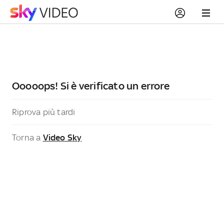
Ooooops! Si è verificato un errore
Riprova più tardi
Torna a
Video Sky