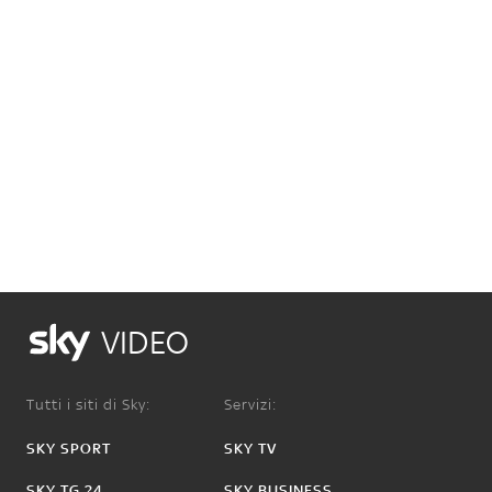
VIDEO
Tutti i siti di Sky:
Servizi:
SKY SPORT
SKY TV
SKY TG 24
SKY BUSINESS