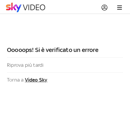
Ooooops! Si è verificato un errore
Riprova più tardi
Torna a
Video Sky