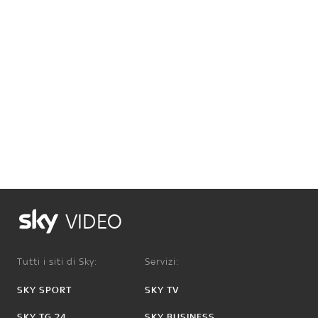
VIDEO
Tutti i siti di Sky:
Servizi:
SKY SPORT
SKY TV
SKY TG 24
SKY BUSINESS