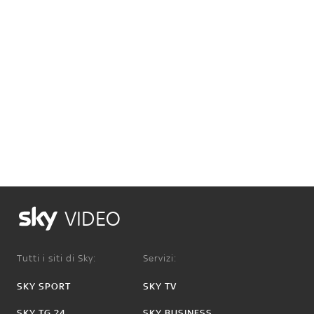
VIDEO
Tutti i siti di Sky:
Servizi:
SKY SPORT
SKY TV
SKY TG 24
SKY BUSINESS