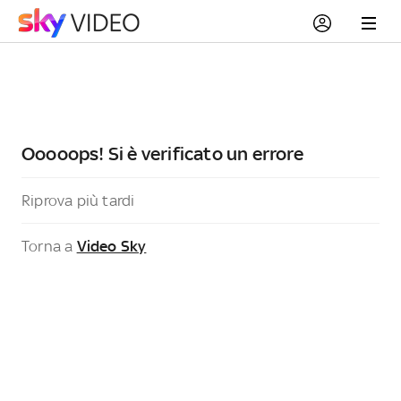
Ooooops! Si è verificato un errore
Riprova più tardi
Torna a
Video Sky