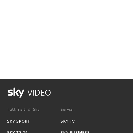
VIDEO
Tutti i siti di Sky:
Servizi:
SKY SPORT
SKY TV
SKY TG 24
SKY BUSINESS