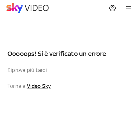
Ooooops! Si è verificato un errore
Riprova più tardi
Torna a
Video Sky