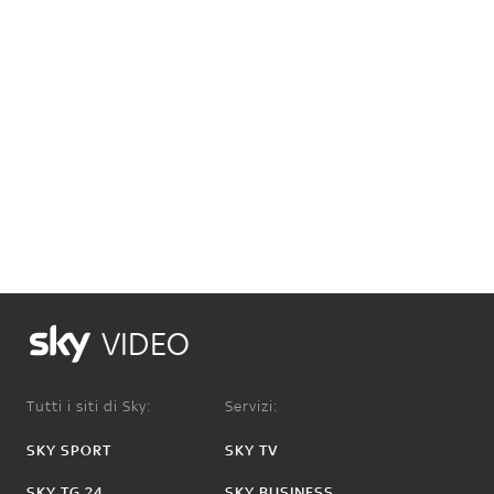
VIDEO
Tutti i siti di Sky:
Servizi:
SKY SPORT
SKY TV
SKY TG 24
SKY BUSINESS