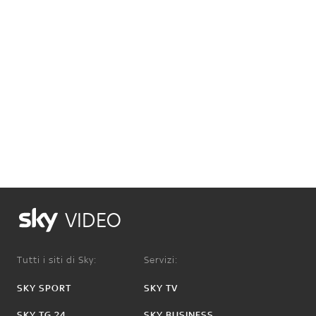
VIDEO
Tutti i siti di Sky:
Servizi:
SKY SPORT
SKY TV
SKY TG 24
SKY BUSINESS