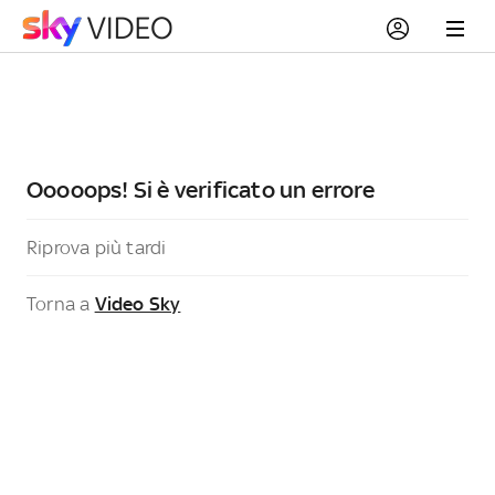
Ooooops! Si è verificato un errore
Riprova più tardi
Torna a
Video Sky